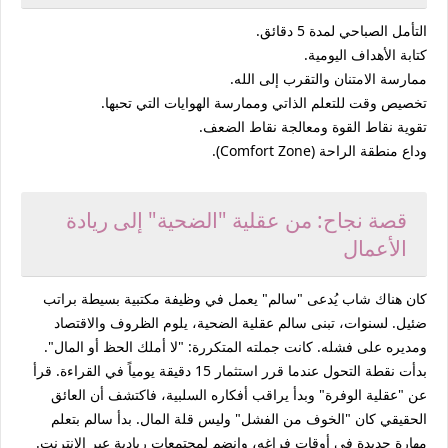
التأمل الصباحي لمدة 5 دقائق.
كتابة الأهداف اليومية.
ممارسة الامتنان والتقرب إلى الله.
تخصيص وقت للتعلم الذاتي وممارسة الهوايات التي تحبها.
تقوية نقاط القوة ومعالجة نقاط الضعف.
وداع منطقة الراحة (Comfort Zone).
قصة نجاح: من عقلية "الضحية" إلى ريادة
الأعمال
كان هناك شاب يُدعى "سالم" يعمل في وظيفة مكتبية بسيطة براتب
ضئيل. لسنوات، تبنى سالم
عقلية الضحية
، يلوم الظروف والاقتصاد
ومديره على فشله. كانت جملته المتكررة: "لا أملك الحظ أو المال".
بدأت نقطة التحول عندما قرر استثمار 15 دقيقة يومياً في القراءة. قرأ
عن "عقلية الوفرة" وبدأ يراقب أفكاره السلبية، فاكتشف أن العائق
الحقيقي كان
"الخوف من الفشل"
وليس قلة المال. بدأ سالم بتعلم
مهارة جديدة في أوقات فراغه، وانضم لمجتمعات ريادية عبر الإنترنت.