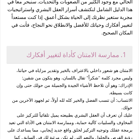
الحالي مع وجود الكثير من الصعوبات والتحديات. سنبحر معاً في
هذا الدليل الشامل لنكتشف أسرار العقل البشري واستراتيجيات
مجربة ستغير نظرتك إلى الحياة بشكل أعمق. إذا كنت مستعداً
لتغيير أفكارك وحياتك للأفضل والانطلاق نحو النجاح، فأنت في
المكان الصحيح.
1. ممارسة الامتنان كأداة لتغيير أفكارك
الامتنان هو شعور داخلي بالاعتراف بالخير وتقدير مزاياه في حياتنا،
وليس مجرد كلمة "شكراً" تقال باللسان، وهو يتكون من شقين:
الإدراك:
وهو أن تلاحظ الأشياء الجيدة والجميلة من حولك حتى وإن
كانت بسيطة.
الانتساب:
أن تنسب الفضل والخير كله لله أولاً، ثم لجهود الآخرين من
حولك.
عليك أن تعرف أن العقل البشري بطبيعته يميل تلقائياً للتركيز على
المخاوف والسلبيات كآلية حماية، وممارسة الامتنان هي الأداة التي تعيد
برمجة عقلك وتوجيه التركيز لخلق واقع جديد إيجابي، مما يساعدك على
رؤية الفرص والحلول والنعم التي لم تكن مرئية لك في السابق. كما