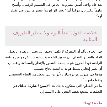
بعد عام واحد، أطلق مشروعه الخاص في التصميم الرقمي، وأصبح
ملهماً للكثيرين، مؤكداً أن:
"تغيير الواقع يبدأ بتغيير ما يدور في عقلك
أولاً"
.
خلاصة القول: ابدأ اليوم ولا تنتظر الظروف
المثالية
في الختام، تأكد أن المعرفة لا تكفي وحدها؛ بل يجب أن تقترن بالعمل
الجاد والتطبيق الفعلي. إن تطوير الشخصية يستوجب الخروج من منطقة
الراحة، فهذا الخروج هو ما يمنحك الشعور بالإنجاز والسعادة. واعلم أن
أي تغيير إيجابي بسيط هو بداية لقصة نجاح عظيمة.
هدفنا في مدونتنا هو تزويدك بالأدوات التي تجعل من
النجاح الشخصي
واقعاً ملموساً.
ما هي الخطوة التي ستكون بدايتك هذا الأسبوع؟
شاركنا خطتك في
التعليقات لنشجع بعضنا البعض على الاستمرار.
ملاحظة تهمك: