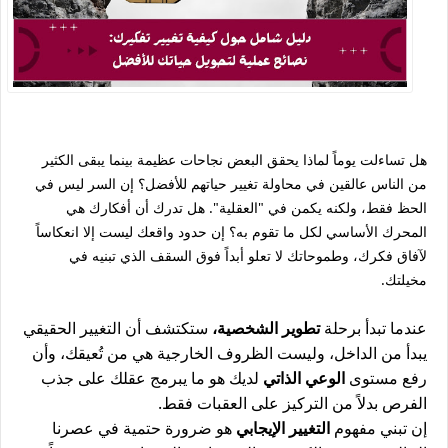
هل تساءلت يوماً لماذا يحقق البعض نجاحات عظيمة بينما يبقى الكثير
من الناس عالقين في محاولة تغيير حياتهم للأفضل؟ إن السر ليس في
الحظ فقط، ولكنه يكمن في "العقلية". هل تدرك أن أفكارك هي
المحرك الأساسي لكل ما تقوم به؟ إن حدود واقعك ليست إلا انعكاساً
لآفاق فكرك، وطموحاتك لا تعلو أبداً فوق السقف الذي تبنيه في
مخيلتك.
عندما تبدأ برحلة
تطوير الشخصية
،
ستكتشف أن التغيير الحقيقي
يبدأ من الداخل، وليست الظروف الخارجية هي من تُعيقك، وأن
رفع مستوى
الوعي الذاتي
لديك هو ما يبرمج عقلك على جذب
الفرص بدلاً من التركيز على العقبات فقط.
إن تبني مفهوم
التغيير الإيجابي
هو ضرورة حتمية في عصرنا