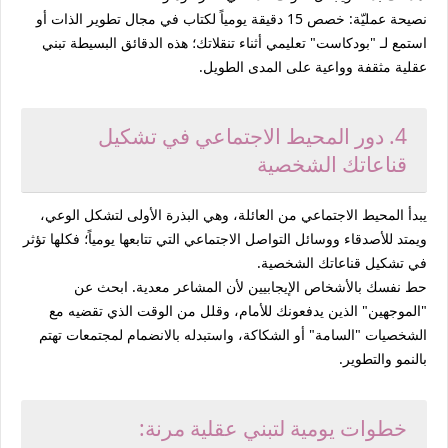
نصيحة عمليّة:
خصص 15 دقيقة يومياً لكتاب في مجال
تطوير الذات
أو
استمع لـ "بودكاست" تعليمي أثناء تنقلاتك؛ هذه الدقائق البسيطة تبني
عقلية مثقفة وواعية على المدى الطويل.
4. دور المحيط الاجتماعي في تشكيل
قناعاتك الشخصية
يبدأ المحيط الاجتماعي من العائلة، وهي البذرة الأولى لتشكل الوعي،
ويمتد للأصدقاء ووسائل التواصل الاجتماعي التي تتابعها يومياً؛ فكلها تؤثر
في تشكيل قناعاتك الشخصية.
حط نفسك بالأشخاص الإيجابيين لأن المشاعر معدية. ابحث عن
"الموجهين" الذين يدفعونك للأمام، وقلل من الوقت الذي تقضيه مع
الشخصيات "السامة" أو الشكاكة، واستبدله بالانضمام لمجتمعات تهتم
بالنمو والتطوير.
خطوات يومية لتبني عقلية مرنة: