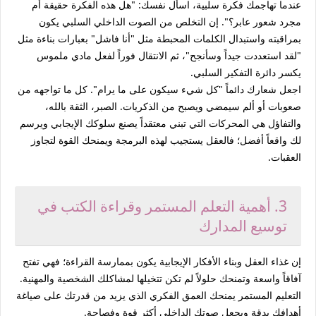
عندما تهاجمك فكرة سلبية، اسأل نفسك:
"هل هذه الفكرة حقيقة أم
مجرد شعور عابر؟"
.
إن التخلص من الصوت الداخلي السلبي يكون
بمراقبته واستبدال الكلمات المحبطة مثل "أنا فاشل" بعبارات بناءة مثل
"لقد استعددت جيداً وسأنجح"، ثم الانتقال فوراً لفعل مادي ملموس
يكسر دائرة التفكير السلبي.
اجعل شعارك دائماً
"كل شيء سيكون على ما يرام"
. كل ما تواجهه من
صعوبات أو ألم سيمضي ويصبح من الذكريات. الصبر، الثقة بالله،
والتفاؤل هي المحركات التي تبني معتقداً يصنع سلوكك الإيجابي ويرسم
لك واقعاً أفضل؛ فالعقل يستجيب لهذه البرمجة ويمنحك القوة لتجاوز
العقبات.
3. أهمية التعلم المستمر وقراءة الكتب في
توسيع المدارك
إن غذاء العقل وبناء الأفكار الإيجابية يكون بممارسة القراءة؛ فهي تفتح
آفاقاً واسعة وتمنحك حلولاً لم تكن تتخيلها لمشاكلك الشخصية والمهنية.
التعليم المستمر يمنحك العمق الفكري الذي يزيد من قدرتك على صياغة
أهدافك بدقة ويجعل صوتك الداخلي أكثر قوة وفصاحة.