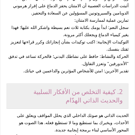
أثبتت الدراسات العصبية أن الامتنان يحفز الدماغ على إفراز هرموني
الدوبامين
و
السيروتونين
المسؤولين عن السعادة والتحفيز.
تمارين عملية لممارسة الامتنان:
سجل النعم:
ابدأ يومك بكتابة ثلاث نعم بسيطة واشكر الله عليها؛ فهذا
يغير كيمياء الدماغ ويجعلك أكثر مرونة.
التوكيدات الإيجابية:
اكتب توكيدات بشأن إنجازاتك وكرر قراءتها لتعزيز
ثقتك بنفسك.
الحركة والنشاط:
حافظ على نشاطك البدني؛ فالحركة تساعد في تدفق
"الأندورفين" وتعزز التفاؤل.
تقدير الآخرين:
امتن للأشخاص المؤثرين والداعمين في حياتك.
2. كيفية التخلص من الأفكار السلبية
والحديث الذاتي الهدّام
الحديث الذاتي هو صوتك الداخلي الذي يحلل المواقف ويعلق على
الأحداث، ويخبرك بما تستطيع وما لا تستطيع فعله. هذا الصوت هو
المحور الأساسي لبناء برمجة إيجابية جديدة.