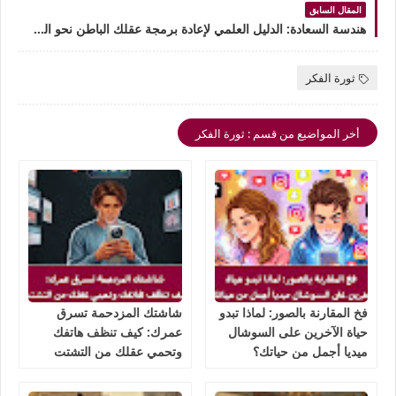
المقال السابق
هندسة السعادة: الدليل العلمي لإعادة برمجة عقلك الباطن نحو السلام النفسي
ثورة الفكر
أخر المواضيع من قسم : ثورة الفكر
فخ المقارنة بالصور: لماذا تبدو
شاشتك المزدحمة تسرق
حياة الآخرين على السوشال
عمرك: كيف تنظف هاتفك
ميديا أجمل من حياتك؟
وتحمي عقلك من التشتت