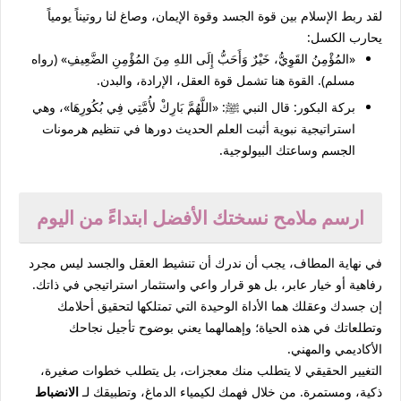
لقد ربط الإسلام بين قوة الجسد وقوة الإيمان، وصاغ لنا روتيناً يومياً
يحارب الكسل:
«المُؤْمِنُ القَوِيُّ، خَيْرٌ وَأَحَبُّ إِلَى اللهِ مِنَ المُؤْمِنِ الضَّعِيفِ» (رواه
مسلم). القوة هنا تشمل قوة العقل، الإرادة، والبدن.
بركة البكور: قال النبي ﷺ: «اللَّهُمَّ بَارِكْ لأُمَّتِي فِي بُكُورِهَا»، وهي
استراتيجية نبوية أثبت العلم الحديث دورها في تنظيم هرمونات
الجسم وساعتك البيولوجية.
ارسم ملامح نسختك الأفضل ابتداءً من اليوم
في نهاية المطاف، يجب أن ندرك أن تنشيط العقل والجسد ليس مجرد
رفاهية أو خيار عابر، بل هو قرار واعي واستثمار استراتيجي في ذاتك.
إن جسدك وعقلك هما الأداة الوحيدة التي تمتلكها لتحقيق أحلامك
وتطلعاتك في هذه الحياة؛ وإهمالهما يعني بوضوح تأجيل نجاحك
الأكاديمي والمهني.
التغيير الحقيقي لا يتطلب منك معجزات، بل يتطلب خطوات صغيرة،
ذكية، ومستمرة. من خلال فهمك لكيمياء الدماغ، وتطبيقك لـ
الانضباط