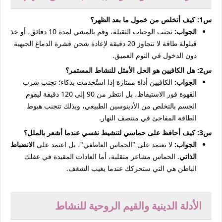
س1: كيف أتخلص من خمول ما بعد الظهر؟
الجواب:
تجنب الوجبات الثقيلة، وقم بالمشي لمدة 10 دقائق، أو خذ
قيلولة طاقة لا تتجاوز 20 دقيقة لإعادة شحن قشرة الدماغ الجبهية
دون الدخول في النوم العميق.
س2: هل الكافيين هو الحل الأمثل للنشاط المستمر؟
الجواب:
الكافيين أداة ممتازة إذا استُخدمت بذكاء؛ تجنب شرب
القهوة فور الاستيقاظ، بل انتظر من 90 إلى 120 دقيقة ليقوم
الجسم بالتخلص من الأدينوسين الطبيعي، وبذلك تتجنب هبوط
الطاقة المفاجئ في منتصف النهار.
س3: كيف أحافظ على حماسي لتنشيط نفسي عندما أشعر بالملل؟
الجواب:
لا تعتمد على "الحماس العاطفي"، بل اعتمد على
الانضباط
الذاتي
. الحماس مشاعر متقلبة، أما العادات المقيدة في عقلك
الباطن هي التي ستحركك عندما يغيب الشغف.
الأدلة الدينية والقيم الروحية للنشاط