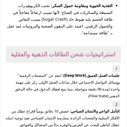
التغذية الحيوية ومقاومة خمول السكر:
تجنب الكربوهيدرات
البسيطة والسكريات في الصباح؛ لأنها تسبب ارتفاعاً مفاجئاً في
طاقة الجسم يليه هبوط حاد (Sugar Crash) يسبب النعاس
والخمول الرقمي. اعتمد على الدهون الصحية والبروتينات لمد عقل
بـ "طاقة مستدامة".
استراتيجيات شحن الطاقات الذهنية والعقلية
جلسات العمل العميق (Deep Work):
ابتعد عن "المشتتات الرقمية"
ووسائل التواصل الاجتماعي خلال ساعات العمل الأولى. ركز على مهمة
واحدة لمدة 90 دقيقة متواصلة، مما يتيح لعقلك الدخول في حالة التدفق
الذهني (Flow State).
التأمل الواعي والامتنان الصباحي:
خصص 10 دقائق يومياً لإفراغ عقلك من
الأفكار السلبية والشحنات الزائدة. ممارسة الامتنان الصباحي تعيد توجيه انتباه
عقلك الباطن للبحث عن الفرص والوفرة بدلاً من المشاكل والعوائق.