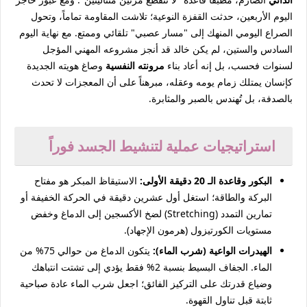
اليوم الأربعين، حدثت القفزة النوعية؛ تلاشت المقاومة تماماً، وتحول
الصراع اليومي المنهك إلى "مسار عصبي" تلقائي وممتع. مع نهاية اليوم
السادس والستين، لم يكن خالد قد أنجز مشروعه المهني المؤجل
لسنوات فحسب، بل إنه أعاد بناء
مرونته النفسية
وصاغ هويته الجديدة
كإنسان يمتلك زمام يومه وعقله، مبرهناً على أن المعجزات لا تحدث
بالصدفة، بل تُهندس بالصبر والمثابرة.
استراتيجيات عملية لتنشيط الجسد فوراً
البكور وقاعدة الـ 20 دقيقة الأولى:
الاستيقاظ المبكر هو مفتاح
البركة والطاقة؛ استغل أول عشرين دقيقة في الحركة الخفيفة أو
تمارين التمدد (Stretching) لضخ الأكسجين إلى الدماغ وخفض
مستويات الكورتيزول (هرمون الإجهاد).
الهيدرات الواعية (شرب الماء):
يتكون الدماغ من حوالي 75% من
الماء. الجفاف البسيط بنسبة 2% فقط يؤدي إلى تشتت انتباهك
وضياع قدرتك على التركيز الفائق؛ اجعل شرب الماء عادة صباحية
ثابتة قبل تناول القهوة.