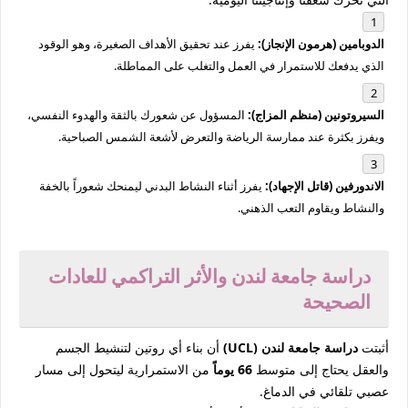
الدوبامين (هرمون الإنجاز):
يفرز عند تحقيق الأهداف الصغيرة، وهو الوقود
الذي يدفعك للاستمرار في العمل والتغلب على المماطلة.
السيروتونين (منظم المزاج):
المسؤول عن شعورك بالثقة والهدوء النفسي،
ويفرز بكثرة عند ممارسة الرياضة والتعرض لأشعة الشمس الصباحية.
الاندورفين (قاتل الإجهاد):
يفرز أثناء النشاط البدني ليمنحك شعوراً بالخفة
والنشاط ويقاوم التعب الذهني.
دراسة جامعة لندن والأثر التراكمي للعادات
الصحيحة
أثبتت
دراسة جامعة لندن (UCL)
أن بناء أي روتين لتنشيط الجسم
والعقل يحتاج إلى متوسط
66 يوماً
من الاستمرارية ليتحول إلى مسار
عصبي تلقائي في الدماغ.