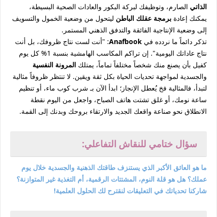
الذاتي
الصارم، وتوظيفك لبركة البكور والعادات الصحية البسيطة،
يمكنك إعادة
برمجة عقلك الباطن
ليتحول من وضعية الخمول والتسويف
إلى وضعية الإنتاجية الفائقة والتدفق الذهني المستمر.
تذكر دائماً ما نردده في
Anafbook
: "أنت لست نتاج ظروفك، بل أنت
نتاج عاداتك اليومية". إن تراكم المكاسب الهامشية بنسبة 1% كل يوم
كفيل بأن يصنع منك شخصاً مختلفاً تماماً، يمتلك
المرونة النفسية
والجسدية لمواجهة تحديات الحياة بكل ثقة ويقين. لا تنتظر ظروفاً مثالية
لتبدأ، فالمثالية فخ يُعطل الإنجاز؛ ابدأ الآن بـ شرب كوب ماء، أو تنظيم
ساعة نومك، أو غلق تشتت هاتف الصباح، واجعل من اليوم نقطة
الانطلاق نحو صناعة واقعك الجديد والارتقاء بروحك وبدنك إلى القمة.
سؤال ختامي للنقاش التفاعلي:
ما هو العائق الأكبر الذي يستنزف طاقتك الذهنية والجسدية خلال يوم
عملك؟ هل هو قلة النوم، المشتتات الرقمية، أم التغذية غير المتوازنة؟
شاركنا تحدياتك في التعليقات لنقترح لك الحلول العلمية!