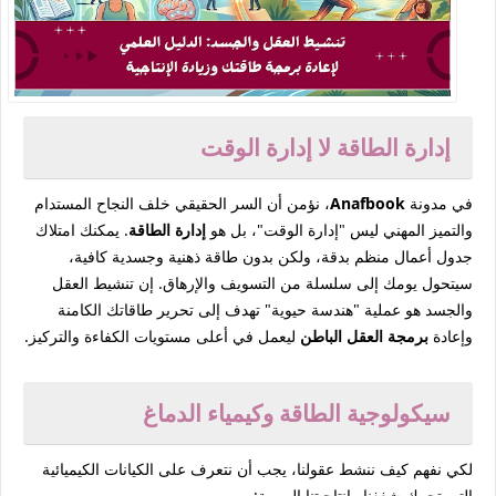
إدارة الطاقة لا إدارة الوقت
في مدونة
Anafbook
، نؤمن أن السر الحقيقي خلف النجاح المستدام
والتميز المهني ليس "إدارة الوقت"، بل هو
إدارة الطاقة
. يمكنك امتلاك
جدول أعمال منظم بدقة، ولكن بدون طاقة ذهنية وجسدية كافية،
سيتحول يومك إلى سلسلة من التسويف والإرهاق. إن تنشيط العقل
والجسد هو عملية "هندسة حيوية" تهدف إلى تحرير طاقاتك الكامنة
وإعادة
برمجة العقل الباطن
ليعمل في أعلى مستويات الكفاءة والتركيز.
سيكولوجية الطاقة وكيمياء الدماغ
لكي نفهم كيف ننشط عقولنا، يجب أن نتعرف على الكيانات الكيميائية
التي تحرك شغفنا وإنتاجيتنا اليومية: