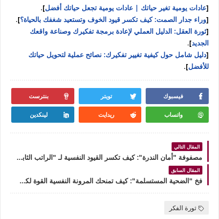
[
عادات يومية تغير حياتك | عادات يومية تجعل حياتك أفضل
]
.
[
وراء جدار الصمت: كيف تكسر قيود الخوف وتستعيد شغفك بالحياة؟
]
.
[
ثورة العقل: الدليل العملي لإعادة برمجة تفكيرك وصناعة واقعك
الجديد
]
.
[
دليل شامل حول كيفية تغيير تفكيرك: نصائح عملية لتحويل حياتك
للأفضل
]
.
فيسبوك
تويتر
بنترست
واتساب
ريدايت
لينكدين
المقال التالي
مصفوفة "أمان الندرة": كيف تكسر القيود النفسية لـ "الراتب الثابت" وتستحق الاتساع المالي؟
المقال السابق
فخ "الضحية المستسلمة": كيف تمنحك المرونة النفسية القوة لكسر قيود الأعذار وصناعة الصدارة؟
ثورة الفكر