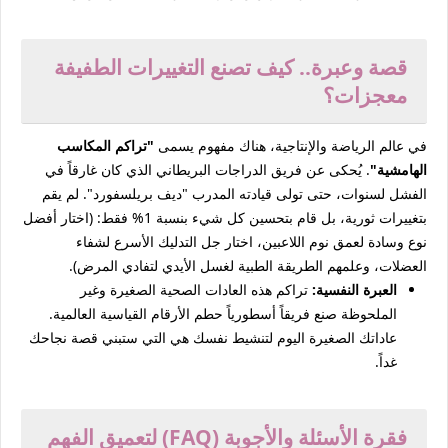
قصة وعبرة.. كيف تصنع التغييرات الطفيفة
معجزات؟
في عالم الرياضة والإنتاجية، هناك مفهوم يسمى
"تراكم المكاسب
الهامشية"
. يُحكى عن فريق الدراجات البريطاني الذي كان غارقاً في
الفشل لسنوات، حتى تولى قيادته المدرب "ديف بريلسفورد". لم يقم
بتغييرات ثورية، بل قام بتحسين كل شيء بنسبة 1% فقط: (اختار أفضل
نوع وسادة لعمق نوم اللاعبين، اختار جل التدليك الأسرع لشفاء
العضلات، وعلمهم الطريقة الطبية لغسل الأيدي لتفادي المرض).
العبرة النفسية:
تراكم هذه العادات الصحية الصغيرة وغير
الملحوظة صنع فريقاً أسطورياً حطم الأرقام القياسية العالمية.
عاداتك الصغيرة اليوم لتنشيط نفسك هي التي ستبني قصة نجاحك
غداً.
فقرة الأسئلة والأجوبة (FAQ) لتعميق الفهم