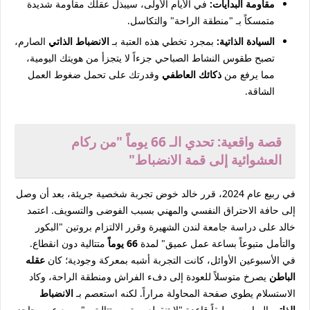
مقاومة البدايات:
في الأيام الأولى، سيبذل عقلك مقاومة شديدة
متمسكاً بـ "منطقة الراحة" والتكاسل.
السيادة الذاتية:
بمجرد تخطي هذه العتبة بـ
الانضباط الذاتي
الصارم،
تصبح طقوس النشاط الصباحي جزءاً لا يتجزأ من هويتك اليومية،
مما يرفع من
ذكائك العاطفي
وقدرتك على تحمل ضغوط العمل
الشاقة.
قصة واقعية: تحدي الـ 66 يوماً "من ركام
العشوائية إلى قمة الانضباط"
في ربيع عام 2024، قرر خالد خوض تجربة شخصية جريئة، بعد أن وصل
إلى حافة الاحتراق النفسي والمهني بسبب الفوضى والتسويف. اعتمد
خالد على دراسة جامعة لندن الشهيرة وقرر الالتزام بروتين "البكور
والتأمل متبوعاً بساعة عمل عميق" لمدة
66 يوماً
متتالية دون انقطاع.
في الأسبوعين الأوائل، كانت التجربة أشبه بمعركة وجودية؛ كان
عقله
الباطن
يصرخ متوسلاً للعودة إلى دفء الفراش ومنطقة الراحة، وكاد
الاستسلام يطوي صفحة المحاولة مراراً. لكنه استعصم بـ
الانضباط
الذاتي
الصارم، مطبقاً قاعدة "لا تنقطع مرتين متتاليتين". ومع عبور حاجز