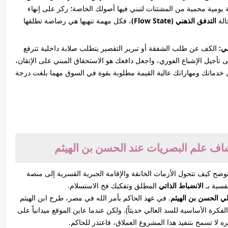
ومية محمية من المشتتات لتبني فيها أصولك الخاصة؛ ركز على إنهاء
الة
التدفق الذهني (Flow State)
، فكل مهمة تنهيها هي رصاصة تطلقها
الكف عن طلب الشفقة أو تبرير التقصير يتطلب صلابة داخلية تترفع
 تأجيل الإشباع الفوري، واجعل دافعك هو الاستحقاق المبني على الإتقان،
ل خدماتك ومهاراتك عالية القيمة مطلوبة بقوة في السوق مهما بلغت درجة
تشاف علم البصريات عند الحسن بن الهيثم
وضح كيف تتحول الأزمات الخانقة والإقامة الجبرية القسرية إلى منصة
فسية بـ
الانضباط الذاتي
المطلق وتفكيك فخ الاستسلام.
لي الحسن بن الهيثم
. في عهد الحاكم بأمر الله في مصر، طرح ابن الهيثم
فكرة الأساسية للسد العالي حديثاً). ولكن عندما عاين الموقع ميدانياً على
 لا تسمح بتنفيذ هذا المشروع العملاق، فاعتذر للحاكم.