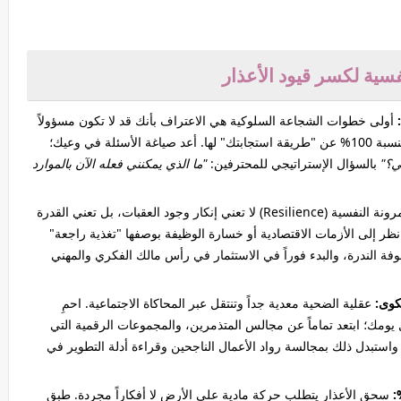
سية لكسر قيود الأعذار
أولى خطوات الشجاعة السلوكية هي الاعتراف بأنك قد لا تكون مسؤولاً
عن كل ما يحدث لك من ظروف، لكنك مسؤول بنسبة 100% عن "طريقة استجابتك" لها. أعد صياغة الأسئلة في وعيك؛
ي؟"
بالسؤال الإستراتيجي للمحترفين:
"ما الذي يمكنني فعله الآن بالموارد
المرونة النفسية (Resilience) لا تعني إنكار وجود العقبات، بل تعني القدرة
انظر إلى الأزمات الاقتصادية أو خسارة الوظيفة بوصفها "تغذية راجعة"
ة الندرة، والبدء فوراً في الاستثمار في رأس مالك الفكري والمهني
عقلية الضحية معدية جداً وتنتقل عبر المحاكاة الاجتماعية. احمِ
يومك؛ ابتعد تماماً عن مجالس المتذمرين، والمجموعات الرقمية التي
استبدل ذلك بمجالسة رواد الأعمال الناجحين وقراءة أدلة التطوير في
سحق الأعذار يتطلب حركة مادية على الأرض لا أفكاراً مجردة. طبق