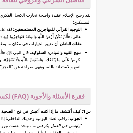
التأصيل الشرعي والروحي لثقافة ا
لقد رسخ الإسلام عقيدة واضحة تحارب الكسل الفكري و
المستكين:
التوجيه القرآني للمهاجرين المستضعفين:
لقد عات
تعالى: «أَلَمْ تَكُنْ أَرْضُ اللَّهِ وَاسِعَةً فَتُهَاجِرُوا فِيهَا» (النساء: 97). هذا العتاب الإلهي الصارم يفكك مصف
عقلك الباطن
أن ضيق الخيارات في مكان ما يتطل
منهج القوة والمبادرة السلوكية:
قال النبي ﷺ: «الْمُؤْمِنُ
احْرِصْ عَلَى مَا يَنْفَعُكَ، وَاسْتَعِنْ بِاللَّهِ وَل
النفع والاستعانة بالله، وينهى صراحة عن "العجز"
فقرة الأسئلة والأجوبة (FAQ) لكسر فخ الاستسلام
س1: كيف أكتشف ما إذا كنت أعيش في فخ "الضحية المستسلمة" دون أن أشعر؟
الجواب:
راقب لغتك اليومية وحديثك الداخلي؛ إذا 
"رئيسي في العمل يكرهني..."
، وتجد نفسك تبرر ت
وطبق
تغيير العقلية
وابدأ في تحمل مسؤولية خطو