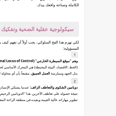
الكاملة وصناعة واقعك بيدك.
سيكولوجية عقلية الضحية وتفكيك 
لكي تهزم هذا الفخ السلوكي، يجب أولاً أن تفهم كيف 
المسؤولية:
وهم "موقع السيطرة الخارجي" (External Locus of Control):
(الحظ، الاقتصاد، البيئة المحيطة) هي المحرك الأساسي لحي
بذل الجهد وممارسة
العمل العميق
، مقتنعاً بأن أي محاولة
دوبامين الشكوى والتعاطف الزائف:
عندما يشتكي الإنسان 
نتيجة حصوله على تعاطف الآخرين. هذا "الدوبامين الرخي
تطوير مهاراته عالية القيمة ويقيده في منطقة الراحة المع