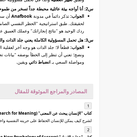
س2: أنا أواجه بيئة عائلية محبطة جداً تسخر من طموحاتي، كيف أحافظ على مرونتي النفسية؟
الجواب:
تذكر دائماً في مدونة
Anafbook
أن سخر
لحقيقتك. طبق استراتيجية "الحظر النفسي الصام
ردك الوحيد هو "نتائج إنجازاتك" وعملك العميق ع
س3: هل تحمل المسؤولية الكاملة يعني جلد الذات والشعور بالذنب عند الخطأ أو الإخفاق؟
الجواب:
قطعاً لا؛ جلد الذات هو وجه آخر لعقلية
ونضج؛ تعني أن تنظر إلى الخطأ بوصفه "بيانات تج
ومواصلة السعي بـ
انضباط ذاتي
ويقين.
المصادر والمراجع الموثوقة للمقال
كتاب "الإنسان يبحث عن المعنى" (Man's Search for Meaning) - الطبيب النفسي فيكتور فرانكل:
لشرح كيف يمكن للإنسان الحفاظ على حريته النفسية واخ