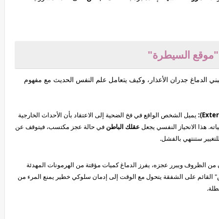
"موقع السيطرة"
يبني الدماغ جدران الأعذار، وكيف يتعامل علم النفس الحديث مع مفهوم
يميل الشخص الواقع في فخ الضحية إلى الاعتقاد بأن الأحداث الخارجية
اته. هذا الانحياز النفسي يجعل
عقلك الباطن
في حالة عجز مكتسب، فيتوقف عن
 للتغيير ستنتهي بالفشل.
من الظروف ويبرر عجزه، يفرز الدماغ كميات مؤقتة من الهرمونات المهدئة
ص" القائم على الشفقة يتحول مع الوقت إلى إدمان سلوكي خطير يمنع المرء من
طلة.