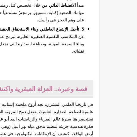
مبدأ
الانضباط الذاتي
من خلال تخصيص كتل زمنية ي
مهامك الصعبة (كتابة، تسويق، برمجة) مستدعياً ح
على وهم العجز في رأسك.
5. تأجيل الإشباع العاطفي وبناء الاستحقاق الحقيقي:
عن المكاسب النفسية الصغيرة العابرة. تبرمج على
وبناء السمعة المهنية، وصناعة الصدارة التي تجع
تقلباته.
قصة وعبرة.. العزلة العبقرية واك
في تاريخنا العلمي المشرق، نجد أروع ملحمة إنسانية ت
عالمية لصناعة الصدارة العلمية، بفضل دمج المرونة الن
نستحضر هنا سيرة عالم الفيزياء والرياضيات الفذ
أبو ع
فكرة هندسية جريئة لتنظيم تدفق مياه نهر النيل (وهي ال
أرض الواقع، اكتشف أن الإمكانات التكنولوجية في عصره