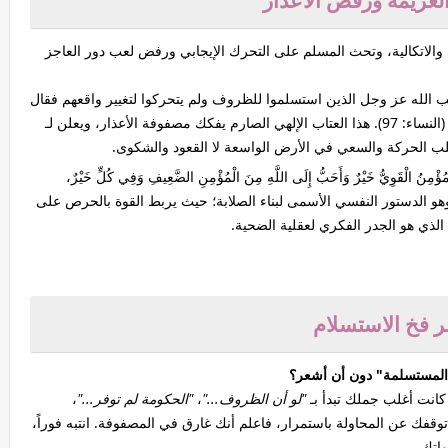
لعزيمة ورفض الأعذار
الاتكالية، وتحث المسلم على التحرك الإيجابي ورفض لعب دور العاجز
ب الله عز وجل الذين استسلموا للظروف ولم يتحركوا لتغيير واقعهم فقال
وفة الأعذار، ويعلن لـ
ب الحركة والسعي في الأرض الواسعة لا القعود والشكوى.
 الْقَوِيُّ خَيْرٌ وَأَحَبُّ إِلَى اللَّهِ مِنَ الْمُؤْمِنِ الضَّعِيفِ وَفِي كُلٍّ خَيْرٌ،
َا تَعْجَزْ»، وهو الدستور النفسي الأسمى لبناء الصلابة؛ حيث يربط القوة بالحرص على
 الذي هو الجدر الفكري لعقلية الضحية.
كانت أغلب جملك تبدأ بـ
"لو أن الظروف..."
،
"الحكومة لم توفر..."
،
وقفك عن المحاولة باستمرار، فاعلم أنك غارق في المصفوفة. انتبه فوراً،
اتك.