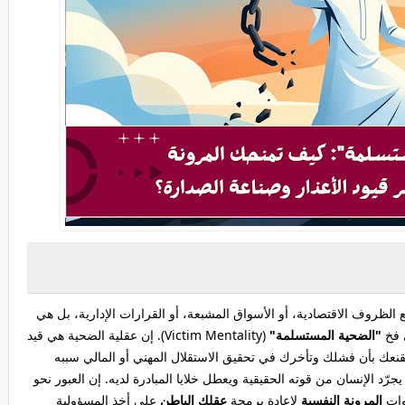
 الظروف الاقتصادية، أو الأسواق المشبعة، أو القرارات الإدارية، بل هي
 فخ
"الضحية المستسلمة"
(Victim Mentality). إن عقلية الضحية هي قيد
يقنعك بأن فشلك وتأخرك في تحقيق الاستقلال المهني أو المالي سببه
جرّد الإنسان من قوته الحقيقية ويعطل خلايا المبادرة لديه. إن العبور نحو
وات
المرونة النفسية
لإعادة برمجة
عقلك الباطن
على أخذ المسؤولية