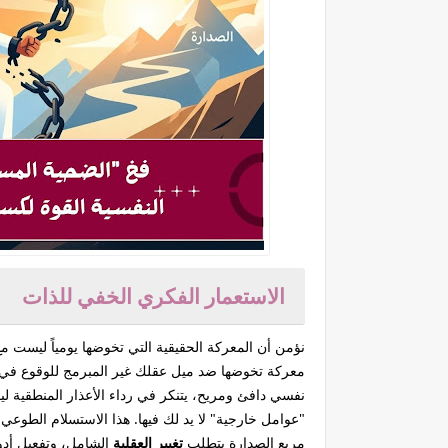
الاستعمار الفكري الخفي للذات
نؤمن أن المعركة الحقيقية التي تخوضها يومياً ليست مع
معركة تخوضها ضد ميل عقلك غير المبرمج للوقوع في
نفسي دافئ ومريح، يتنكر في رداء الأعذار المنطقية ل
"عوامل خارجية" لا يد لك فيها. هذا الاستسلام الطوعي ي
مربع الصدارة يتطلب
تغيير العقلية
الشامل، وتفعيل أد