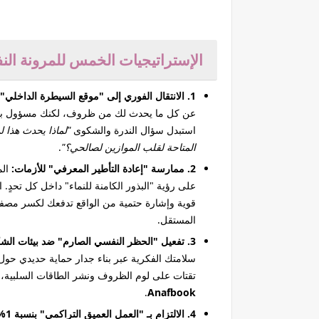
الإستراتيجيات الخمس للمرونة النف
1. الانتقال الفوري إلى "موقع السيطرة الداخلي":
استبدل سؤال الندرة والشكوى
"لماذا يحدث هذا ل
المتاحة لقلب الموازين لصالحي؟"
.
2. ممارسة "إعادة التأطير المعرفي" للأزمات:
على رؤية "البذور الكامنة للنماء" داخل كل تحدٍ. 
قوية وإشارة حتمية من الواقع تدفعك لكسر مصفوف
المستقل.
3. تفعيل "الحظر النفسي الصارم" ضد بيئات الشكوى:
سلامتك الفكرية عبر بناء جدار حماية حديدي حول 
تقتات على لوم الظروف ونشر الطاقات السلبية، و
.
Anafbook
4. الالتزام بـ "العمل العميق التراكمي" بنسبة 1%: