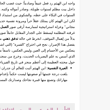
واجه ابن الهيثم رد فعل عنيفاً وصادماً؛ حيث غضب الح
داخل بيت مظلم لسنوات طويلة، وصادر أمواله وكتبه.
السنوات في البكاء على حظه، والشكوى من استبداد الحاك
لكن ابن الهيثم كان يمتلك عقلاً حراً ومرونة نفسية حديد
مجاني" وعزلة استراتيجية لممارسة أرقى صور
العمل 
غرفته المظلمة ليسقط على الجدار المقابل حاملاً صورة
بدلاً من إهمال الموقف، انخرط في حالة
تدفق ذهني
مذ
بفضل هذا الإصرار، نجح في اختراع "القمرة" (التي اشتق
ينعكس من الأجسام إلى العين وليس العكس، ناسفاً نظري
الذي أسس به علم البصريات الحديث، وخرج من سجنه بعد 
حول محنته العظيمة إلى أعظم منجز في تاريخ الفيزياء.
العبرة النفسية:
ابن الهيثم أثبت للعالم أن جدران
بلغت درجة عتمتها أو صعوبتها ليست حكماً بإعدام
مهاراتك وتصنع منها قمرة نجاحك وصدارتك المستق