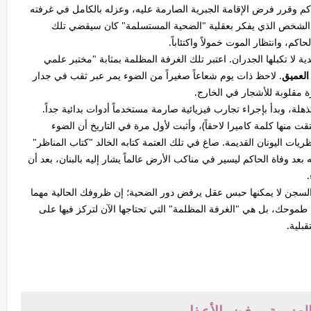
اكم وقرر فرض الإقامة الجبرية الصارمة عليه، وعزله بالكامل في غرفته
 الشخص الذي يفكر بعقلية "الضحية المستسلمة" كان سيقضي تلك
م، وانتظار الموت خمولاً واكتئاباً.
ية لا تكبلها الجدران. اعتبر تلك الغرفة المظلمة بمثابة "مختبر علمي
العميق
. لاحظ ذات يوم شعاعاً صغيراً من الضوء يمر عبر ثقب في جدار
 مقلوبة للأشجار في الخارج.
هلة، وبدأ بإجراء تجارب فيزيائية صارمة مستخدماً أدوات بدائية جداً.
ت منها كلمة كاميرا لاحقاً)، وأثبت لأول مرة في التاريخ أن الضوء
ات اليونان القديمة. صاغ في تلك العتمة كتابه الخالد "كتاب المناظر"
وفاة الحاكم ليسير في مناكب الأرض عالماً يشار إليه بالبنان، بعد أن
 السجن لا يمكنها حبس عقل يرفض دور الضحية؛ إن ظروفك الحالية مهما
 طموحك، بل هي "الغرفة المظلمة" التي تحتاجها الآن لتركز فيها على
بلية.